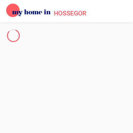
HOSSEGOR
Hossegor & environs
-
Votre recherche
RECHERCHER
Vos filtres
Appliquer
Arrivée