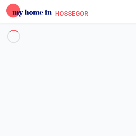
HOSSEGOR
Voir toutes les photos
Aperçu
Description
Carte
Tarifs et disponibilités
Avis (9)
Accueil
Maison 4 chambres Capbreton
Maison 4 chambres Capbreton
Hébergement proposé par
Chloé, Flavie
- Membre du réseau de