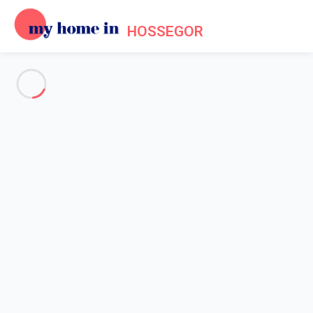
HOSSEGOR
Voir toutes les photos
Aperçu
Description
Carte
Tarifs et disponibilités
Accueil
Maison 2 chambres Capbreton
Maison 2 chambres Capbreton
Hébergement proposé par
Sylvie
- Membre du réseau de
confiance My Home In Hossegor depuis 15 mai 2025