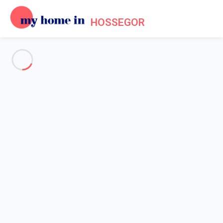
HOSSEGOR
Voir toutes les photos
Aperçu
Description
Carte
Tarifs et disponibilités
Avis (7)
Accueil
Maison 2 chambres Ondres
Maison 2 chambres Ondres
Hébergement proposé par
Sarah
- Membre du réseau de