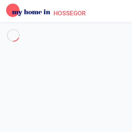
HOSSEGOR
Voir toutes les photos
Aperçu
Description
Carte
Tarifs et disponibilités
Avis (7)
Accueil
Maison 2 chambres Ondres
Maison 2 chambres Ondres
Hébergement proposé par
Sarah
- Membre du réseau de