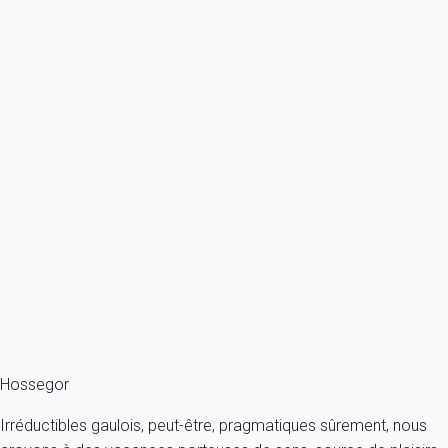
À partir de
110€
/nuit
Ref : 16130
Previous
Next
Classique
Appartement 2 chambres Soorts-hossegor
France - Les Landes - Soorts-Hossegor
6 personnes - 2 chambres - 1 salle de bain
À partir de
44€
/nuit
Ref : 16153
Fermer
Hossegor
Irréductibles gaulois, peut-être, pragmatiques sûrement, nous