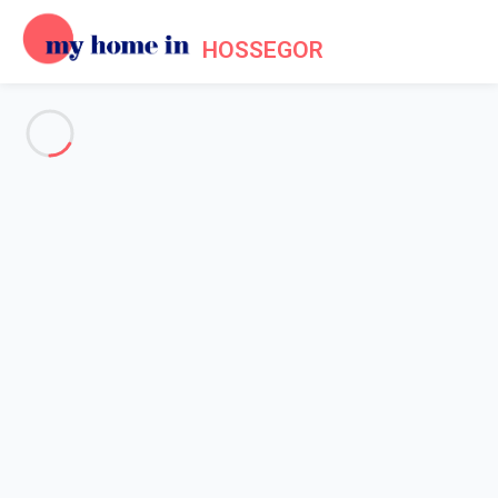
HOSSEGOR
Voir toutes les photos
Aperçu
Description
Carte
Tarifs et disponibilités
Accueil
Maison 3 chambres Seignosse
Maison 3 chambres Seignosse
Hébergement proposé par
Sylvie
- Membre du réseau de
confiance My Home In Hossegor depuis 15 mai 2025